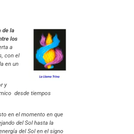
 de la
ntre los
erta a
, con el
da en un
r y
ósmico desde tiempos
usto en el momento en que
jando del Sol hasta la
nergía del Sol en el signo