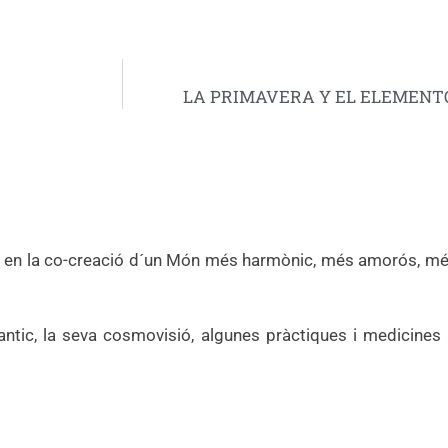
LA PRIMAVERA Y EL ELEMENT
a en la co-creació d´un Món més harmònic, més amorós, més 
antic, la seva cosmovisió, algunes pràctiques i medicines