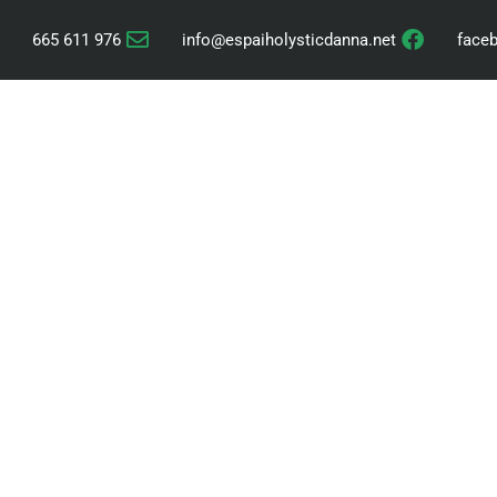
665 611 976
info@espaiholysticdanna.net
face
SALUT
XAMANISME
AS
La Luna Llena