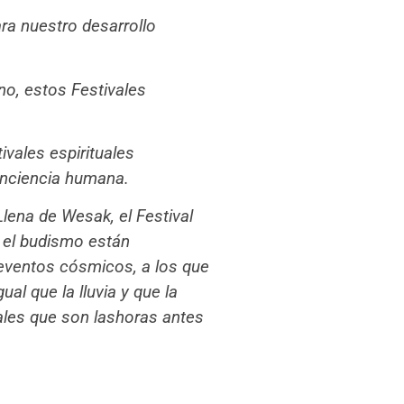
ra nuestro desarrollo
no, estos Festivales
vales espirituales
conciencia humana.
 Llena de Wesak, el Fe
stival
y el budismo están
n eventos cósmicos, a los que
ual que la lluvia y que la
nales que son lashoras antes