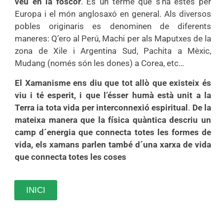
veu en la
foscor
. Es un terme que s’ha estès per
Europa i el món anglosaxó en general. Als diversos
pobles originaris es denominen de diferents
maneres: Q’ero al Perú, Machi per als Maputxes de la
zona de Xile i Argentina Sud, Pachita a Mèxic,
Mudang (només són les dones) a Corea, etc…
El Xamanisme ens diu que tot allò que existeix és
viu i té esperit, i que l’ésser humà està unit a la
Terra ia tota vida per interconnexió espiritual
.
De la
mateixa manera que la física quàntica descriu un
camp d´energia que connecta totes les formes de
vida, els xamans parlen també d´una xarxa de vida
que connecta totes les coses
INICI