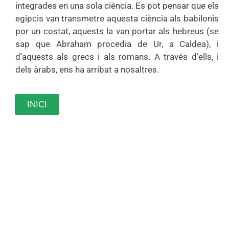
integrades en una sola ciència. Es pot pensar que els
egipcis van transmetre aquesta ciència als babilonis
por un costat, aquests la van portar als hebreus (se
sap que Abraham procedia de Ur, a Caldea), i
d’aquests als grecs i als romans. A través d’ells, i
dels àrabs, ens ha arribat a nosaltres.
INICI
Espai Holystic Danna
Sessions a Figueres, Barcelona i
online