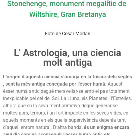
Stonehenge, monument megalític de
Wiltshire, Gran Bretanya
Foto de Cesar Morlan
L' Astrologia, una ciencia
molt antiga
L’origen d’aquesta ciència s’amaga en la foscor dels segles
, sent la més antiga coneguda per l’ésser humà
. Aquest
ésser humà antic degué meravellar-se amb el pas totalment
inexplicable pel cel del Sol, La Lluna, els Planetes i l’Estrelles,
alhora que en la seva ment primitiva degué generar-se
moltes pors, temors, i un fort impacte en les seves vides, en
aquells moments en els que la supervivència depenia tant
d’aquell entorn natural. D’altra banda,
és un enigma encara
avui dia com va aconseguir l’ésser humà antic els