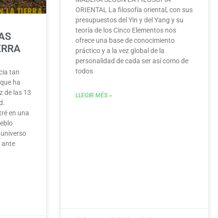
ORIENTAL La filosofía oriental, con sus
presupuestos del Yin y del Yang y su
teoría de los Cinco Elementos nos
AS
ofrece una base de conocimiento
ERRA
práctico y a la vez global de la
personalidad de cada ser así como de
todos
cia tan
 que ha
oz de las 13
LLEGIR MÉS »
d.
tré en una
ueblo
l universo
o ante