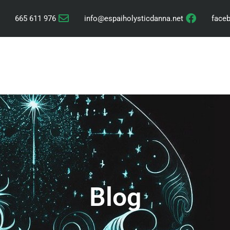
665 611 976
info@espaiholysticdanna.net
face
SALUD
CHAMANISMO
AST
Blog