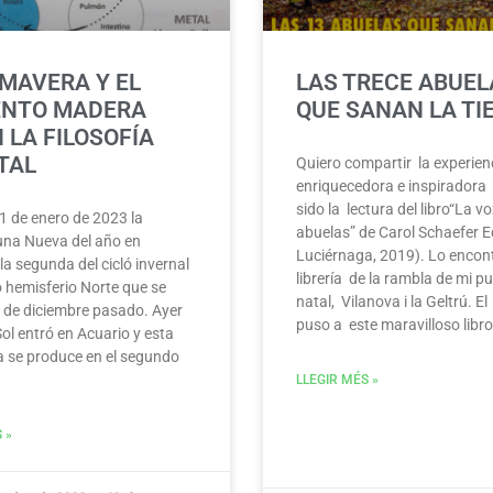
IMAVERA Y EL
LAS TRECE ABUEL
ENTO MADERA
QUE SANAN LA TI
 LA FILOSOFÍA
TAL
Quiero compartir la experien
enriquecedora e inspiradora
sido la lectura del libro“La v
21 de enero de 2023 la
abuelas” de Carol Schaefer E
una Nueva del año en
Luciérnaga, 2019). Lo encon
 la segunda del cicló invernal
librería de la rambla de mi p
 hemisferio Norte que se
natal, Vilanova i la Geltrú. E
21 de diciembre pasado. Ayer
puso a este maravilloso libr
ol entró en Acuario y esta
a se produce en el segundo
LLEGIR MÉS »
 »