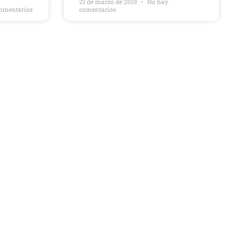
21 de marzo de 2019
No hay
omentarios
comentarios