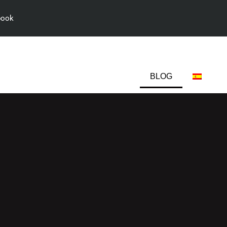
book
ROLOGÍA
SESIONES Y CURSOS
NOTICIAS
BLOG