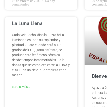
02 de febrero de 2023
No hay
20 de sept
comentarios
comentari
La Luna Llena
Cada veintiocho dias la LUNA brilla
iluminada en todo su esplendor y
plenitud. Justo cuando está a 180
grados del SOL, justo enfrente, se
produce este fenómeno cósmico
desde tiempos inmemoriables. Es la
danza que se establece entre la LUNA y
el SOL en un ciclo que empieza cada
mes en
Bienve
LLEGIR MÉS »
Ayer, dia 
primera L
Acuario, y
en nuestro