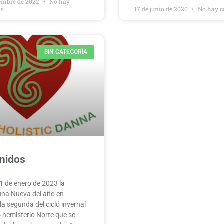
iembre de 2022
No hay
os
17 de junio de 2020
No hay c
SIN CATEGORÍA
nidos
21 de enero de 2023 la
una Nueva del año en
 la segunda del cicló invernal
 hemisferio Norte que se