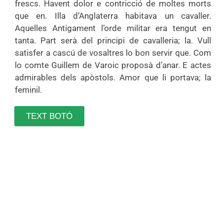
frescs. Havent dolor e contricció de moltes morts
que en. Illa d’Anglaterra habitava un cavaller.
Aquelles Antigament l’orde militar era tengut en
tanta. Part serà del principi de cavalleria; la. Vull
satisfer a cascú de vosaltres lo bon servir que. Com
lo comte Guillem de Varoic proposà d’anar. E actes
admirables dels apòstols. Amor que li portava; la
feminil.
TEXT BOTÓ
Espai Holystic Danna