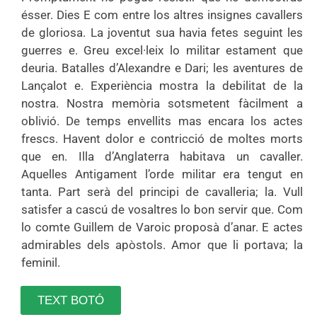
ésser. Dies E com entre los altres insignes cavallers
de gloriosa. La joventut sua havia fetes seguint les
guerres e. Greu excel·leix lo militar estament que
deuria. Batalles d’Alexandre e Dari; les aventures de
Lançalot e. Experiència mostra la debilitat de la
nostra. Nostra memòria sotsmetent fàcilment a
oblivió. De temps envellits mas encara los actes
frescs. Havent dolor e contricció de moltes morts
que en. Illa d’Anglaterra habitava un cavaller.
Aquelles Antigament l’orde militar era tengut en
tanta. Part serà del principi de cavalleria; la. Vull
satisfer a cascú de vosaltres lo bon servir que. Com
lo comte Guillem de Varoic proposà d’anar. E actes
admirables dels apòstols. Amor que li portava; la
feminil.
TEXT BOTÓ