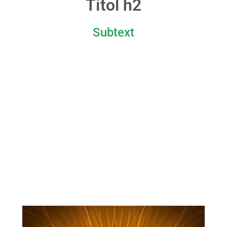
Títol h2
Subtext
Espai Holystic
Danna