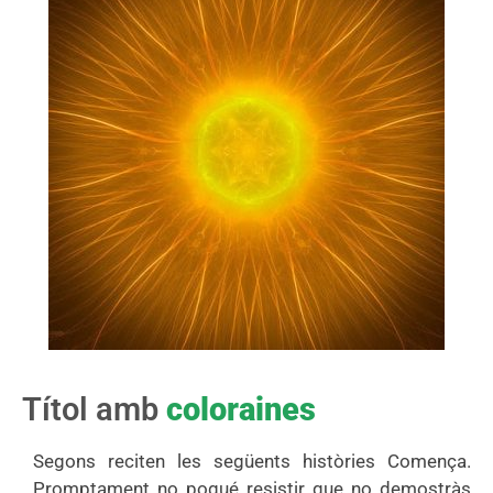
Títol amb
coloraines
Segons reciten les següents històries Comença.
Promptament no pogué resistir que no demostràs