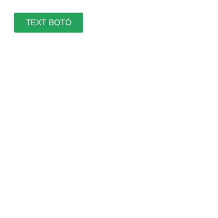
TEXT BOTÓ
Calendari de
cursos
Contactar por
tel.665611976 o